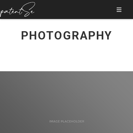
ANASAYFA
PHOTOGRAPHY
HAKKIMIZDA
HİZMETLER
AKADEMİ
İLETİŞİM