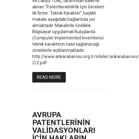
ve Cansu TUNÇ tarafından kaleme
alınan “Patentlenebilirlik İçin Gereken
İlk Kriter: Teknik Karakter” başlıklı
makale aşağıdaki bağlantıda yer
almaktadır. Makalede özellikle
Bilgisayar uygulamalı Buluşlarda
(Computer Implemented Inventions)
teknik karakterin nasıl sağlanacağı
örneklerle açıklanmaktadır.
http://www.ankarabarosu.org.tr/siteler/ankarabaros
2/2.pdf
READ MORE
AVRUPA
PATENTLERİNİN
VALİDASYONLARI
İÇİN HAKLARIN