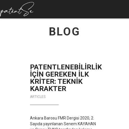
HOMEPAGE
BLOG
ABOUT US
SERVICES
ACADEMY
PATENTLENEBİLİRLİK
İÇİN GEREKEN İLK
CONTACT
KRİTER: TEKNİK
KARAKTER
ARTICLES
Ankara Barosu FMR Dergisi 2020, 2.
Sayıda yayınlanan Senem KAYAHAN